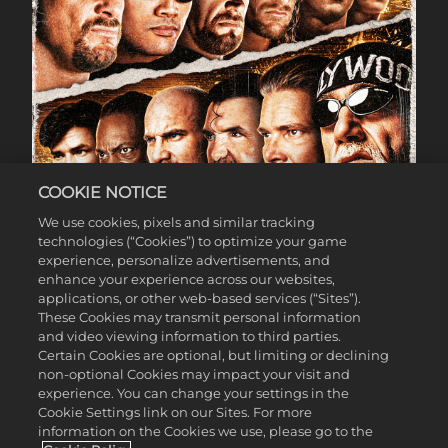
COOKIE NOTICE
We use cookies, pixels and similar tracking
technologies (“Cookies”) to optimize your game
experience, personalize advertisements, and
enhance your experience across our websites,
FROM 21% OFF*
applications, or other web-based services (“Sites”).
These Cookies may transmit personal information
and video viewing information to third parties.
Certain Cookies are optional, but limiting or declining
non-optional Cookies may impact your visit and
experience. You can change your settings in the
Cookie Settings link on our Sites. For more
information on the Cookies we use, please go to the