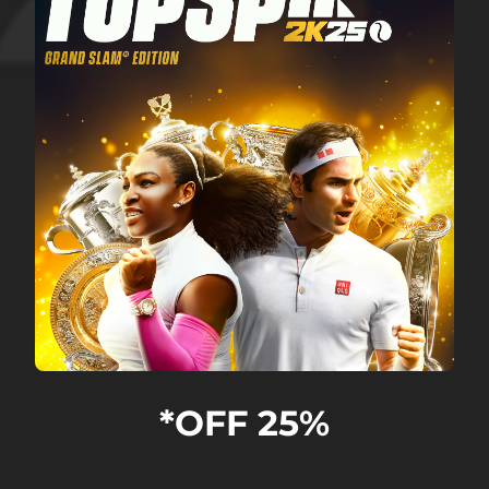
25% OFF*