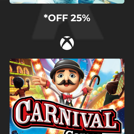
25% OFF*