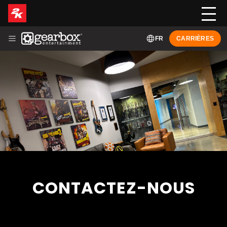
FR
CARRIÈRES
À PROPOS DE
HISTOIRE
LEADERSHIP
JEUX
ACTUALITÉS
ENGLISH (EN)
CONTACTEZ-NOUS