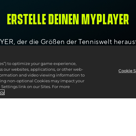
ERSTELLE DEINEN MYPLAYER
AYER, der die Größen der Tenniswelt herau
PLAYERS von Kopf bis Fuß bis ins kleinste
nd typischen Bewegungen aus. Während du an
ies”) to optimize your game experience,
 du Attribut-Punkte sammelst, die wichti
 our websites, applications, or other web-
Cookie S
nformation and video viewing information to
lining non-optional Cookies may impact your
Settings link on our Sites. For more
icy
PASSE DEINE AUSRÜSTUNG AN