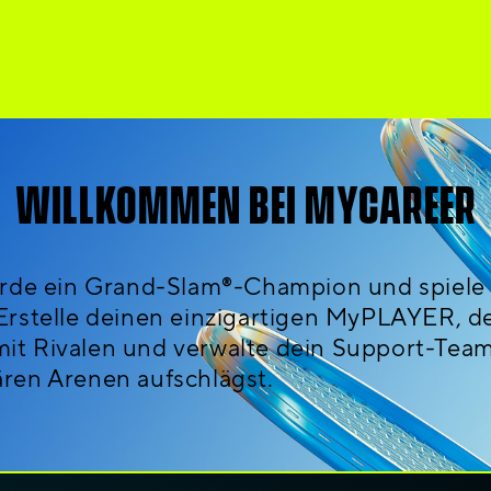
WILLKOMMEN BEI MYCAREER
rde ein Grand-Slam®-Champion und spiele di
elle deinen einzigartigen MyPLAYER, der 
 mit Rivalen und verwalte dein Support-Team
ren Arenen aufschlägst.