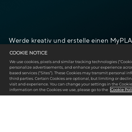
Werde kreativ und erstelle einen MyPL
kann. Du kannst das Aussehen deines My
COOKIE NOTICE
den Spielstil, die physischen Stärken u
We use cookies, pixels and similar tracking technologies (“Cook
deinen MyPLAYER auch verbessern, indem
personalize advertisements, and enhance your experience across
Aufschlag, Volley und mehr verbessern.
based services (“Sites”). These Cookies may transmit personal i
third parties. Certain Cookies are optional, but limiting or dec
visit and experience. You can change your settings in the Cookie 
information on the Cookies we use, please go to the
Cookie Pol