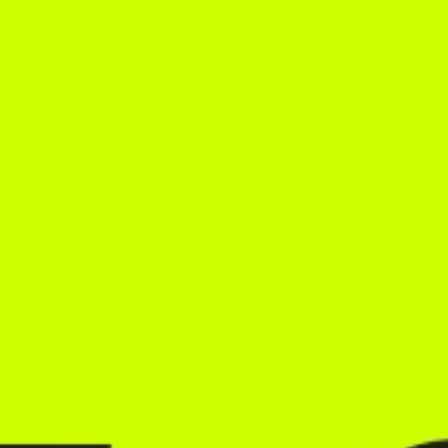
IGA SWIATEK
ROGER FEDERER
SERENA WILLIAMS
FAQs
SERVERSTATUS
SOUNDTRACK
ENGLISH (EN)
ENGLISH (GB)
FRANÇAIS (FR)
ITALIANO (IT)
NEDERLANDS (NL)
ESPAÑOL (ES)
ESPAÑOL (MX)
PORTUGUÊS (BR)
简体中文 (CN)
繁體中文 (TW)
日本語 (JP)
한국어 (KR)