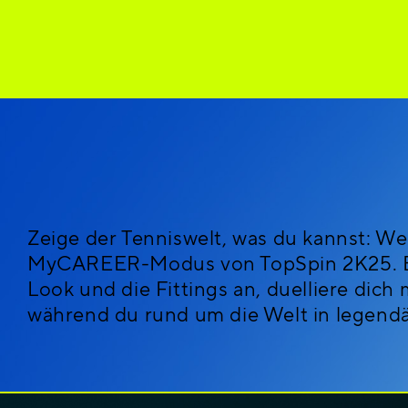
Zeige der Tenniswelt, was du kannst: We
MyCAREER-Modus von TopSpin 2K25. Erst
Look und die Fittings an, duelliere dich
während du rund um die Welt in legendä