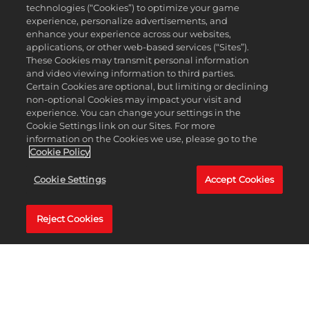
technologies (“Cookies”) to optimize your game
experience, personalize advertisements, and
enhance your experience across our websites,
applications, or other web-based services (“Sites”).
These Cookies may transmit personal information
Heimatstadt:
Basel (Schweiz)
and video viewing information to third parties.
Certain Cookies are optional, but limiting or declining
non-optional Cookies may impact your visit and
Geburtsdatum:
8. August 1981
experience. You can change your settings in the
Cookie Settings link on our Sites. For more
Größe:
1,85 m
information on the Cookies we use, please go to the
Cookie Policy
Spielhand:
rechts mit einhändiger Rückhand
Cookie Settings
Accept Cookies
Einzelsiege:
1.251
In seiner Kindheit hatte Roger Federer ein Talent für
Reject Cookies
viele Sportarten, aber Tennis war seine Leidenschaft.
Schon mit 14 verließ er sein Elternhaus, um sich voll
auf das Training für eine Profikarriere zu
konzentrieren. Im Jahr 1998 gab der Schweizer sein
Debut auf der ATP Tour und stand kaum zwei Jahre
später als 18-Jähriger in seinem ersten ATP-Finale.