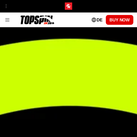
DE
BUY NOW
GAMEPLAY
FRANCHISE-EINBLICKE
HUB FÜR TURNIERE UND AUSTRAGUNGSORTE
MyCAREER
ONLINE-MODI
TopSpin-Akademie
MyPLAYER-SPIELSTILE
PATCH-UPDATES
CENTRE COURT PASS
SAISON 1
SAISON 2
SAISON 3
SAISON 4
SAISON 5
SPIELBARE PROFIS
CARLOS ALCARAZ
FRANCES TIAFOE
IGA SWIATEK
ROGER FEDERER
SERENA WILLIAMS
FAQs