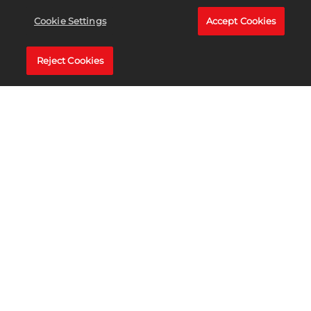
身高：
6’
Cookie Settings
Accept Cookies
打法：
右手反手双打
Reject Cookies
单打获胜：
155次
Carlos Alcaraz被誉为ATP巡回赛的下一代天才，看起
来他已经做好十足准备，擎起网球大旗。年仅20岁
的Alcaraz有着超乎同龄人的冷静，在球场上表现非
常成熟。他快速和强大的正手，结合他顽强的毅力，
让他成为让其他选手闻风丧胆的强大存在。
进入2022赛季时，Alcaraz世界排名32名，但赛季结
束时他已经成为了排名第一的选手，并获在美网获胜
拿到自己首个大满贯。这位西班牙人在年仅19岁的时
候就完成了这一壮举，成为历史上最年轻的世界第一
男选手，而他的未来一片光明。2024 年，Alcaraz首
次夺得Roland-Garros冠军，拿到了第三个大满贯®。
他的崛起甚至比预想得还快，他已大显身手，展示出
非凡的才华。