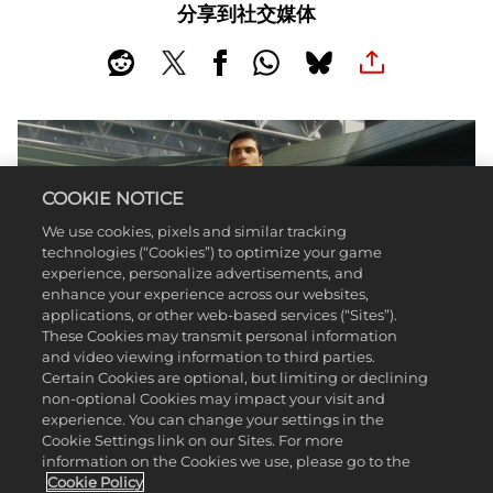
分享到社交媒体
COOKIE NOTICE
We use cookies, pixels and similar tracking
technologies (“Cookies”) to optimize your game
experience, personalize advertisements, and
enhance your experience across our websites,
applications, or other web-based services (“Sites”).
These Cookies may transmit personal information
and video viewing information to third parties.
Certain Cookies are optional, but limiting or declining
non-optional Cookies may impact your visit and
experience. You can change your settings in the
家乡：
西班牙，Murcia，El Palmar
Cookie Settings link on our Sites. For more
information on the Cookies we use, please go to the
生日：
2003年5月5日
Cookie Policy