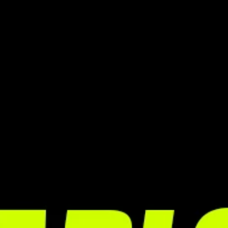
服务器状态
原声带
ENGLISH (EN)
ENGLISH (GB)
FRANÇAIS (FR)
ITALIANO (IT)
DEUTSCH (DE)
NEDERLANDS (NL)
ESPAÑOL (ES)
ESPAÑOL (MX)
PORTUGUÊS (BR)
繁體中文 (TW)
日本語 (JP)
한국어 (KR)