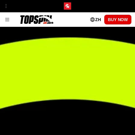
ZH
BUY NOW
游戏玩法
系列洞察
赛事与场馆中心
MyCAREER
在线模式
TopSpin学院
MyPLAYER 游戏风格
补丁更新
中央球场通行证
第 1 季
第 2 季
第 3 季
第 4 季
第 5 季
可选职业选手
CARLOS ALCARAZ
FRANCES TIAFOE
IGA SWIATEK
ROGER FEDERER
SERENA WILLIAMS
常见问题解答