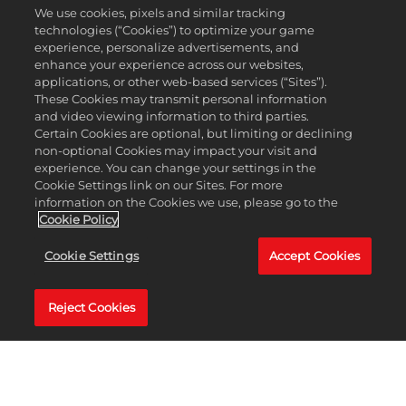
We use cookies, pixels and similar tracking
technologies (“Cookies”) to optimize your game
experience, personalize advertisements, and
enhance your experience across our websites,
applications, or other web-based services (“Sites”).
These Cookies may transmit personal information
Cidade natal:
El Palmar, Murcia, Espanha
and video viewing information to third parties.
Certain Cookies are optional, but limiting or declining
Nascimento:
5 de maio de 2003
non-optional Cookies may impact your visit and
experience. You can change your settings in the
Altura:
1,80 m
Cookie Settings link on our Sites. For more
information on the Cookies we use, please go to the
Mão dominante:
direita, Backhand de duas mãos
Cookie Policy
Vitórias em simples:
155
Cookie Settings
Accept Cookies
Apontado como o próximo grande talento do
Reject Cookies
Circuito ATP, Carlos Alcaraz parece estar pronto para
ser o novo ícone do tênis nos próximos anos. Com
apenas 20 anos, Alcaraz demonstra uma maturidade
e um controle emocional impressionantes para sua
idade. Sua velocidade e forehand poderoso, aliados