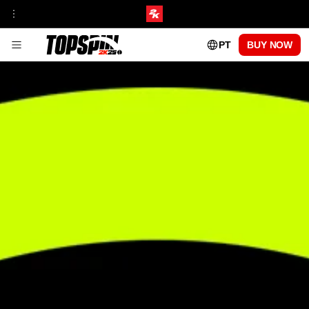
PT
BUY NOW
JOGABILIDADE
INSIGHT DA FRANQUIA
HUB DE TORNEIOS E LOCAIS
MyCAREER
MODOS ONLINE
TopSpin Academy
ESTILOS DE JOGO MyPLAYER
ATUALIZAÇÕES DE PATCH
PASSE DA QUADRA CENTRAL
TEMPORADA 1
TEMPORADA 2
TEMPORADA 3
TEMPORADA 4
TEMPORADA 5
PROS JOGÁVEIS
CARLOS ALCARAZ
FRANCES TIAFOE
IGA SWIATEK
ROGER FEDERER
SERENA WILLIAMS
PERGUNTAS FREQUENTES