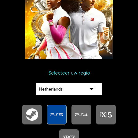
SERVER STATUS
SOUNDTRACK
ENGLISH (EN)
ENGLISH (GB)
FRANÇAIS (FR)
ITALIANO (IT)
DEUTSCH (DE)
ESPAÑOL (ES)
ESPAÑOL (MX)
PORTUGUÊS (BR)
简体中文 (CN)
繁體中文 (TW)
日本語 (JP)
Selecteer uw regio
한국어 (KR)