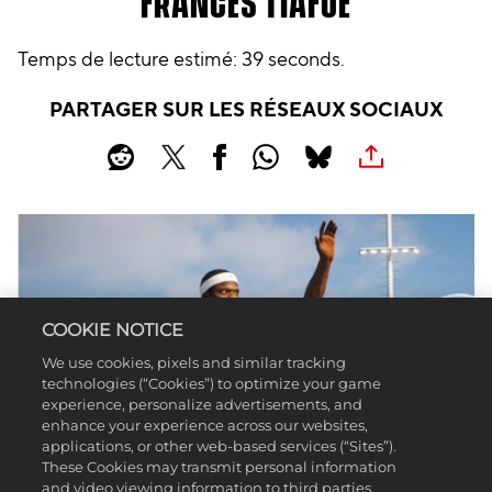
FRANCES TIAFOE
Temps de lecture estimé
39 seconds
PARTAGER SUR LES RÉSEAUX SOCIAUX
COOKIE NOTICE
We use cookies, pixels and similar tracking
technologies (“Cookies”) to optimize your game
experience, personalize advertisements, and
enhance your experience across our websites,
applications, or other web-based services (“Sites”).
These Cookies may transmit personal information
and video viewing information to third parties.