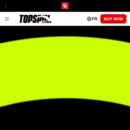
FR
BUY NOW
JOUABILITÉ
ZOOM SUR LA FRANCHISE
HUB TOURNOIS ET ENCEINTES SPORTIVES
Ma CARRIÈRE
MODES EN LIGNE
Académie TopSpin
STYLES DE JEU DE MON JOUEUR
MISES À JOUR DE PATCH
PASSE COURT CENTRAL
SAISON 1
SAISON 2
SAISON 3
SAISON 4
SAISON 5
PROS JOUABLES
CARLOS ALCARAZ
FRANCES TIAFOE
IGA SWIATEK
ROGER FEDERER
SERENA WILLIAMS
FAQ