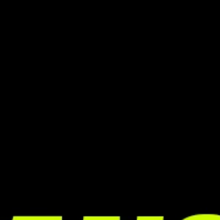
ÉTAT DES SERVEURS
BANDE SON
ENGLISH (EN)
ENGLISH (GB)
ITALIANO (IT)
DEUTSCH (DE)
NEDERLANDS (NL)
ESPAÑOL (ES)
ESPAÑOL (MX)
PORTUGUÊS (BR)
简体中文 (CN)
繁體中文 (TW)
日本語 (JP)
한국어 (KR)