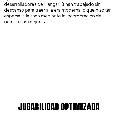
desarrolladores de Hangar 13 han trabajado sin
descanso para traer a la era moderna lo que hizo tan
especial a la saga mediante la incorporación de
numerosas mejoras.
A
JUGABILIDAD OPTIMIZADA
c
c
e