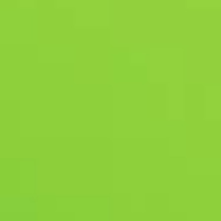
ESTADO DEL SERVIDOR
BANDA SONORA
ENGLISH (EN)
ENGLISH (GB)
FRANÇAIS (FR)
ITALIANO (IT)
DEUTSCH (DE)
NEDERLANDS (NL)
ESPAÑOL (MX)
PORTUGUÊS (BR)
简体中文 (CN)
繁體中文 (TW)
日本語 (JP)
한국어 (KR)