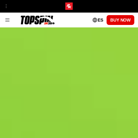
ES
BUY NOW
JUGABILIDAD
INFORMACIÓN SOBRE LA FRANQUICIA
CENTRO DE TORNEOS Y SEDES
MyCAREER
MODOS EN LÍNEA
Academia TopSpin
ESTILOS DE JUEGO DE MyPLAYER
ACTUALIZACIONES DE PARCHES
PASE DE PISTA CENTRAL
TEMPORADA 1
TEMPORADA 2
TEMPORADA 3
TEMPORADA 4
TEMPORADA 5
PROS JUGABLES
CARLOS ALCARAZ
FRANCES TIAFOE
IGA SWIATEK
ROGER FEDERER
SERENA WILLIAMS
PREGUNTAS FRECUENTES