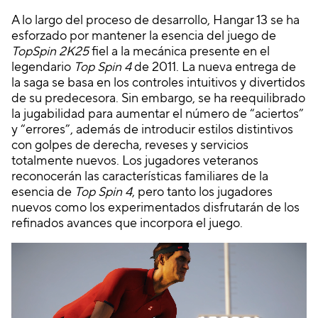
p
A lo largo del proceso de desarrollo, Hangar 13 se ha
t
esforzado por mantener la esencia del juego de
&
TopSpin 2K25
fiel a la mecánica presente en el
P
legendario
Top Spin 4
de 2011. La nueva entrega de
l
la saga se basa en los controles intuitivos y divertidos
a
de su predecesora. Sin embargo, se ha reequilibrado
y
la jugabilidad para aumentar el número de “aciertos”
y “errores”, además de introducir estilos distintivos
con golpes de derecha, reveses y servicios
Al
totalmente nuevos. Los jugadores veteranos
hac
reconocerán las características familiares de la
er
esencia de
Top Spin 4
, pero tanto los jugadores
clic
nuevos como los experimentados disfrutarán de los
en
refinados avances que incorpora el juego.
«A
ce
pta
r y
rep
rod